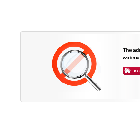
The adm
webmas