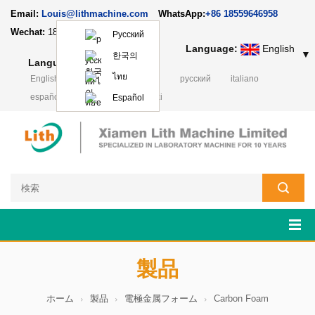
Email:
Louis@lithmachine.com
WhatsApp:
+86 18559646958
Wechat:
18659217588
Русский
Language:
English
▼
한국의
Language:
English
▼
ไทย
English
français
Deutsch
русский
italiano
español
português
Polski
Español
製品
ホーム
製品
電極金属フォーム
Carbon Foam