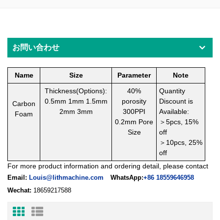
お問い合わせ
Name
Size
Parameter
Note
Thickness(Options):
40%
Quantity
0.5mm 1mm 1.5mm
porosity
Discount is
Carbon
2mm 3mm
300PPI
Available:
Foam
0.2mm P
ore
＞
5pcs, 15%
Size
off
＞
10pcs, 25%
off
For more product information and ordering detail, please contact
Email:
Louis@lithmachine.com
WhatsApp:
+86 18559646958
Wechat:
18659217588