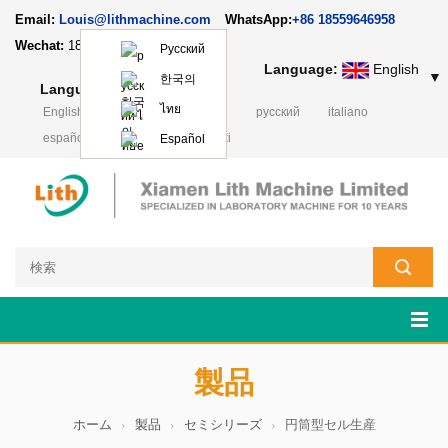
Email:
Louis@lithmachine.com
WhatsApp:
+86 18559646958
Wechat:
18659217588
Русский
Language:
English
▼
한국의
Language:
English
▼
ไทย
English
français
Deutsch
русский
italiano
español
português
Polski
Español
製品
ホーム
製品
セミシリーズ
円筒型セル生産