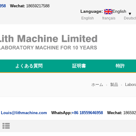
958
Wechat:
18659217588
Language:
English
▼
English
français
Deutsc
よくある質問
証明書
特許
Magnetron Sputtering Coating System
Thermal Evaporation Coating System
Electron-beam Evaporation Coating System
コイン型電池ケース＆リチウムチップ
Cylindrical Battery Pack Assembly Line
Prismatic Battery Pack Assembly Line
Polymer Battery Pack Assembly Line
ホーム
製品
Labor
Louis@lithmachine.com
WhatsApp:
+86 18559646958
Wechat:
186592