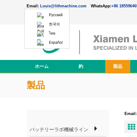
Email:
Louis@lithmachine.com
WhatsApp:
+86 18559646
Русский
한국의
ไทย
Español
ホーム
約
製品
Perovskite Solar Cell Fabrication Line
製品
Email:
バッテリーラボ機械ライン