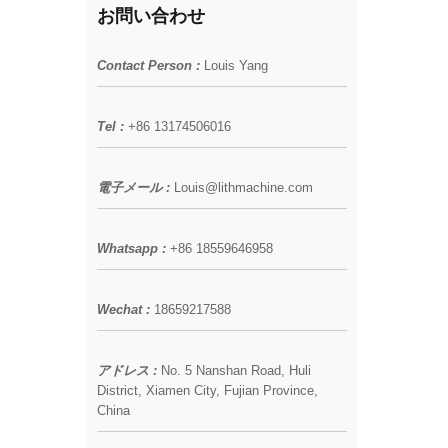
お問い合わせ
Contact Person :
Louis Yang
Tel :
+86 13174506016
電子メール :
Louis@lithmachine.com
Whatsapp :
+86 18559646958
Wechat :
18659217588
アドレス :
No. 5 Nanshan Road, Huli
District, Xiamen City, Fujian Province,
China