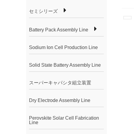
セミシリーズ
Battery Pack Assembly Line
Sodium Ion Cell Production Line
Solid State Battery Assembly Line
スーパーキャパシタ組立装置
Dry Electrode Assembly Line
Perovskite Solar Cell Fabrication
Line