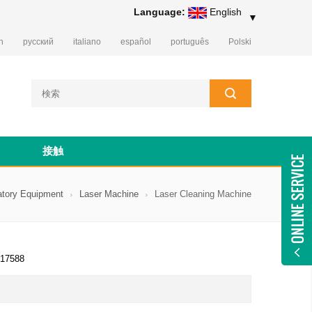
Language:
English
▼
h
русский
italiano
español
português
Polski
接触
atory Equipment
Laser Machine
Laser Cleaning Machine
17588