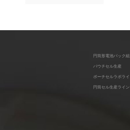
円筒形電池パック組
パウチセル生産
ポーチセルラボライ
円筒セル生産ライン