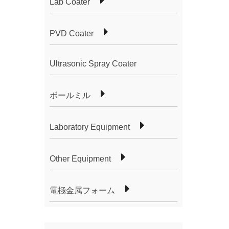
Lab Coater
PVD Coater
Ultrasonic Spray Coater
ボールミル
Laboratory Equipment
Other Equipment
電極金属フォーム