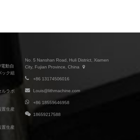
No. 5 Nanshan Road, Huli District, Xiamen
転車/電動自
City, Fujian Province, China
パック組
+86 13174506016
Louis@lithmachine.com
セルラボ
+86 18559646958
装置生産
18659217588
装置生産