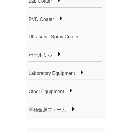
Lab Coater
PVD Coater
Ultrasonic Spray Coater
ボールミル
Laboratory Equipment
Other Equipment
電極金属フォーム