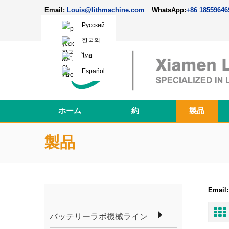
Email:
Louis@lithmachine.com
WhatsApp:
+86 18559646
Русский
한국의
ไทย
Español
ホーム
約
製品
Perovskite Solar Cell Fabrication Line
製品
Email:
バッテリーラボ機械ライン