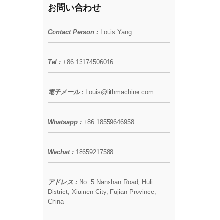
お問い合わせ
Contact Person :
Louis Yang
Tel :
+86 13174506016
電子メール :
Louis@lithmachine.com
Whatsapp :
+86 18559646958
Wechat :
18659217588
アドレス :
No. 5 Nanshan Road, Huli
District, Xiamen City, Fujian Province,
China