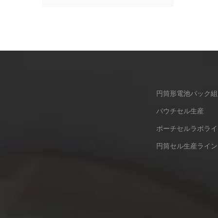
円筒形電池パック組
パウチセル生産
ポーチセルラボライ
円筒セル生産ライン