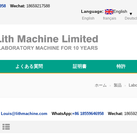
958
Wechat:
18659217588
Language:
English
▼
English
français
Deutsc
よくある質問
証明書
特許
Magnetron Sputtering Coating System
Thermal Evaporation Coating System
Electron-beam Evaporation Coating System
コイン型電池ケース＆リチウムチップ
Cylindrical Battery Pack Assembly Line
Prismatic Battery Pack Assembly Line
Polymer Battery Pack Assembly Line
ホーム
製品
Labo
Louis@lithmachine.com
WhatsApp:
+86 18559646958
Wechat:
186592