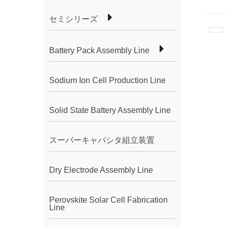
セミシリーズ
Battery Pack Assembly Line
Sodium Ion Cell Production Line
Solid State Battery Assembly Line
スーパーキャパシタ組立装置
Dry Electrode Assembly Line
Perovskite Solar Cell Fabrication
Line