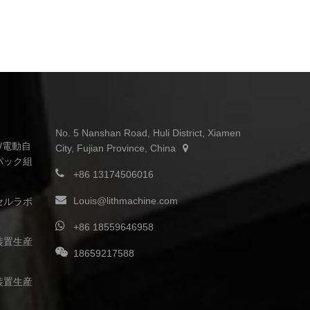
No. 5 Nanshan Road, Huli District, Xiamen
転車/電動自
City, Fujian Province, China
パック組
+86 13174506016
Louis@lithmachine.com
セルラボ
+86 18559646958
装置生産
18659217588
装置生産