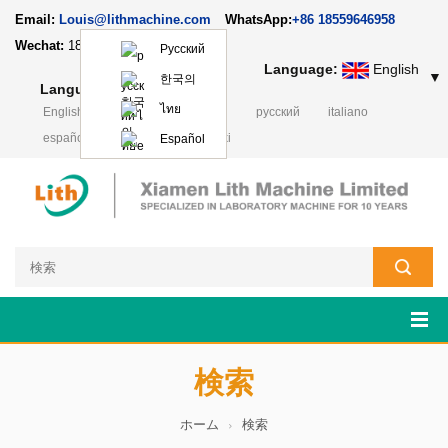
Email:
Louis@lithmachine.com
WhatsApp:
+86 18559646958
Wechat:
18659217588
Русский
Language:
English
▼
한국의
Language:
English
▼
ไทย
English
français
Deutsch
русский
italiano
español
português
Polski
Español
検索
ホーム
検索