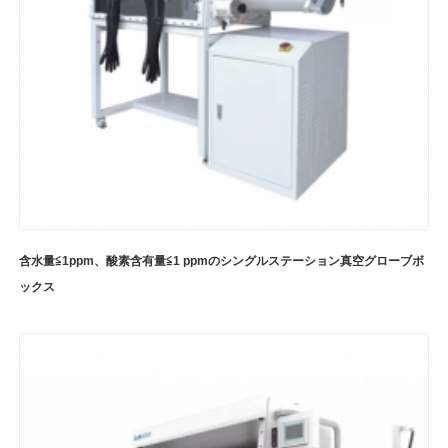
含水量≦1ppm、酸素含有量≦1 ppmのシングルステーション真空グローブボ
ックス