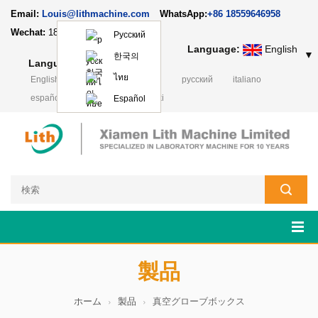
Email:
Louis@lithmachine.com
WhatsApp:
+86 18559646958
Wechat:
18659217588
Русский
Language:
English
▼
한국의
Language:
English
▼
ไทย
English
français
Deutsch
русский
italiano
español
português
Polski
Español
製品
ホーム
製品
真空グローブボックス