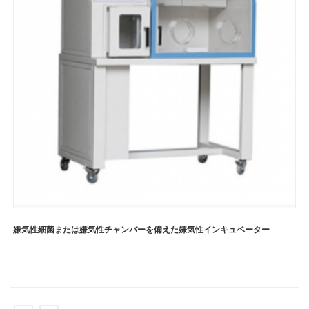
嫌気性細菌または嫌気性チャンバーを備えた嫌気性インキュベーター