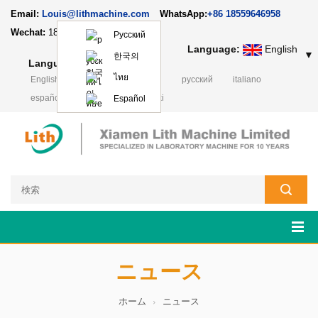
Email:
Louis@lithmachine.com
WhatsApp:
+86 18559646958
Wechat:
18659217588
Русский
Language:
English
▼
한국의
Language:
English
▼
ไทย
English
français
Deutsch
русский
italiano
español
português
Polski
Español
ニュース
ホーム
ニュース