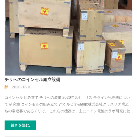
チリへのコインセル組立設備
2020-07-10
コインセル 組み立て チリへの装備 2020年6月、 リス 全ライン完売機につい
て 研究室 コインセルの組み立て y t o ルビオ&amp;株式会社グラスリダ 私た
ちの常連客であるチリで。 これらの機器は、主にコイン電池のラボ研究に使
用されます。 （ 含む グローブボックス 、 ローリングヒートプレス機 、 コイ
ンセル圧着機 、 バッテリーコーティング機 、 遊星ボールミル 、 ディスクパ
続きを読む.
ンチングマシン 等 ） 過去数年間、この顧客は私たちと協力し続けており、