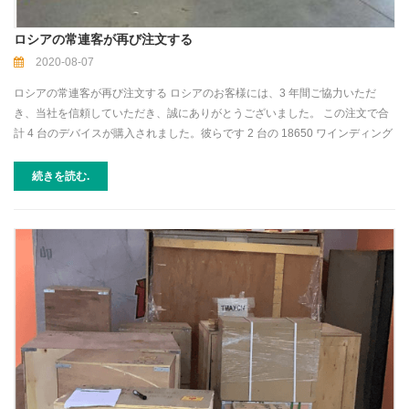
ロシアの常連客が再び注文する
2020-08-07
ロシアの常連客が再び注文する ロシアのお客様には、3 年間ご協力いただ
き、当社を信頼していただき、誠にありがとうございました。 この注文で合
計 4 台のデバイスが購入されました。彼らです 2 台の 18650 ワインディング
マシン、バッテリー ローラー プレス、大型の真空乾燥オーブンをカスタマイ
ズ . 1か月半のカスタマイズ期間を経て、正式に完成し納品されました。 今後
続きを読む.
の協力を楽しみにしています。