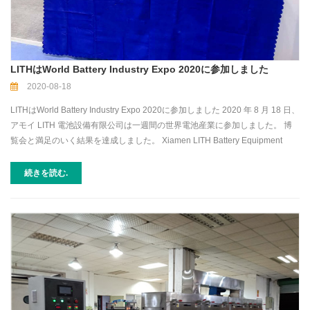
LITHはWorld Battery Industry Expo 2020に参加しました
2020-08-18
LITHはWorld Battery Industry Expo 2020に参加しました 2020 年 8 月 18 日、
アモイ LITH 電池設備有限公司は一週間の世界電池産業に参加しました。 博
覧会と満足のいく結果を達成しました。 Xiamen LITH Battery Equipment
Co.、Ltd.は、バッテリー生産用のバッテリー機器一式を提供できます。会期
中、彼らが出展した コインセル 実験組立設備ライン 、 シリンダーセル 実験
続きを読む.
組立設備ライン と パウチセル実験室組立設備ライン 、 含む 電池パック組立
ライン 、多くの潜在的な顧客を引き付けます。 同時に、世界電池産業博覧会
は、すべての参加企業に専門的なサービスを提供します。 「バイヤーカスタ
マイズサービス」に属し、業界チェーンのサプライヤーとユーザー組織に最
適なコミュニケーションプラットフォームを構築します。